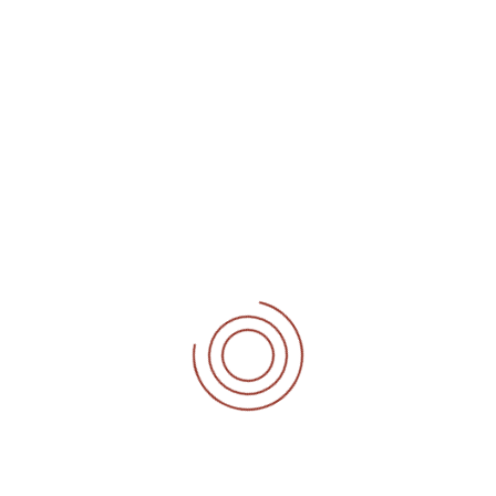
tatem sequi nesciunt. Neque
 consectetur, adipisci velit,
t