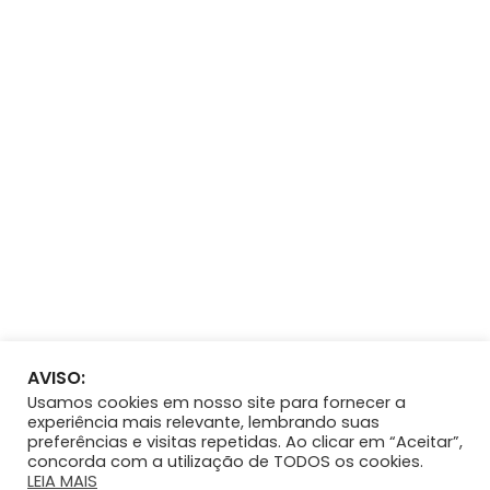
Informativos - Receba as novidades:
Eu consinto receber informativos da Yexux.
Enviar
Copyright 2022. Yexux Consultoria Contábil e Fiscal
AVISO:
Home
Usamos cookies em nosso site para fornecer a
Contato
experiência mais relevante, lembrando suas
preferências e visitas repetidas. Ao clicar em “Aceitar”,
Trabalhe conosco
concorda com a utilização de TODOS os cookies.
Links Úteis
LEIA MAIS