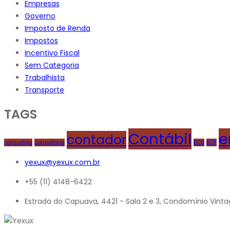
Empresas
Governo
Imposto de Renda
Impostos
Incentivo Fiscal
Sem Categoria
Trabalhista
Transporte
TAGS
Contábil
e
contador
consultiva
consultoria
ECD
ECF
yexux@yexux.com.br
+55 (11) 4148-6422
Estrada do Capuava, 4421 - Sala 2 e 3, Condomínio Vinta