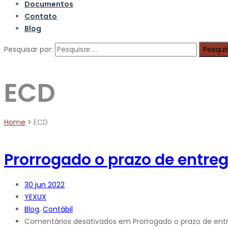
Documentos
Contato
Blog
Pesquisar por:
ECD
Home
>
ECD
Prorrogado o prazo de entre
30
jun 2022
YEXUX
Blog
,
Contábil
Comentários desativados
em Prorrogado o prazo de ent