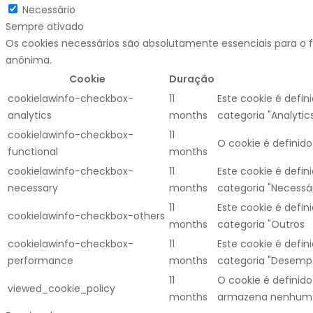
Necessário
Sempre ativado
Os cookies necessários são absolutamente essenciais para o 
anônima.
Cookie
Duração
cookielawinfo-checkbox-
11
Este cookie é defi
analytics
months
categoria "Analytics
cookielawinfo-checkbox-
11
O cookie é definid
functional
months
cookielawinfo-checkbox-
11
Este cookie é defi
necessary
months
categoria "Necessár
11
Este cookie é defi
cookielawinfo-checkbox-others
months
categoria "Outros
cookielawinfo-checkbox-
11
Este cookie é defi
performance
months
categoria "Desemp
11
O cookie é definid
viewed_cookie_policy
months
armazena nenhum 