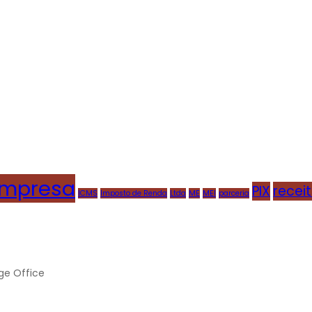
mpresa
PIX
recei
ICMS
Imposto de Renda
Ltda
ME
MEI
parceria
ge Office